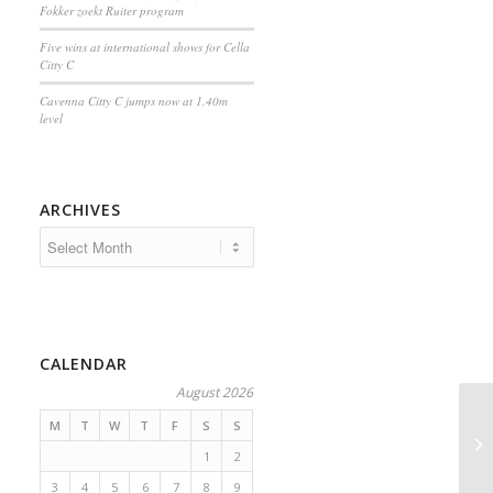
Fokker zoekt Ruiter program
Five wins at international shows for Cella
Citty C
Cavenna Citty C jumps now at 1.40m
level
ARCHIVES
CALENDAR
August 2026
M
T
W
T
F
S
S
1
2
3
4
5
6
7
8
9