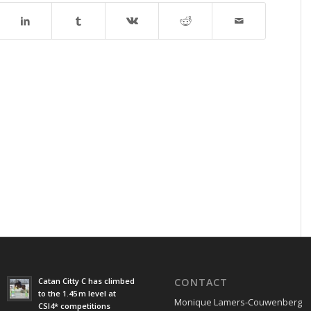
Catan Citty C has climbed
CONTACT
to the 1.45 m level at
Monique Lamers-Couwenberg
CSI4* competitions