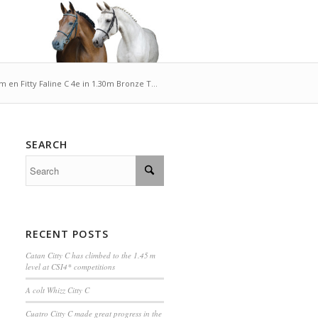
5m en Fitty Faline C 4e in 1.30m Bronze T...
SEARCH
RECENT POSTS
Catan Citty C has climbed to the 1.45 m
level at CSI4* competitions
A colt Whizz Citty C
Cuatro Citty C made great progress in the