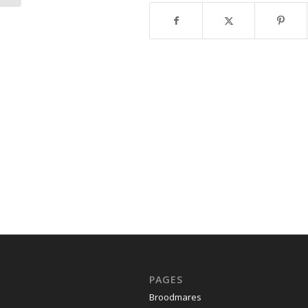
PAGES
Broodmares