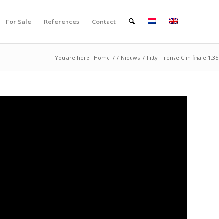
For Sale
References
Contact
You are here:
Home
/
/
Nieuws
/
Fitty Firenze C in finale 1.3