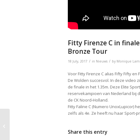
Fitty Firenze C in final
Bronze Tour
/
/
18 July, 2017
in
Nieuws
by
Monique Lam
Voor Fitty Firenze C alias Fifty Fifty 
De Wolden succesvol. In deze video zie
de finale in het 1.35m. Deze Elite Sport
reservekampioen van Nederland bij d
de CK Noord-Holland.
Fitty Faline C (Numero UnoxLupicor) h
zelfs als 4e. Ze heeft nu haar Sport-p
Fitty Faline C and Fitty Firenze C clear
rounds De Wolden
Share this entry