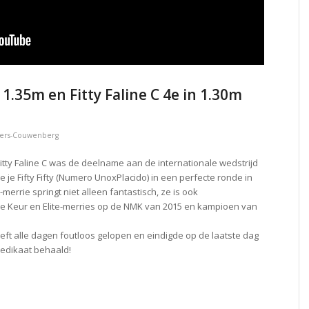
e 1.35m en Fitty Faline C 4e in 1.30m
ers-Couwenberg
en Fitty Faline C was de deelname aan de internationale wedstrijd
 je Fifty Fifty (Numero UnoxPlacido) in een perfecte ronde in
-merrie springt niet alleen fantastisch, ze is ook
e Keur en Elite-merries op de NMK van 2015 en kampioen van
eeft alle dagen foutloos gelopen en eindigde op de laatste dag
redikaat behaald!