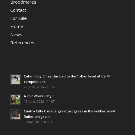
Broodmares
Contact
For Sale
Home
News
References
Catan Citty C has climbed to the 1.45 m level at CSI4*
competitions
29 June, 2026 - 15:16
A colt Whizz Citty C
15 June, 2026 - 14:57
Cuatro Citty C made great progress in the Fokker zoekt
Ruiter program
5 May, 2026 - 07:31