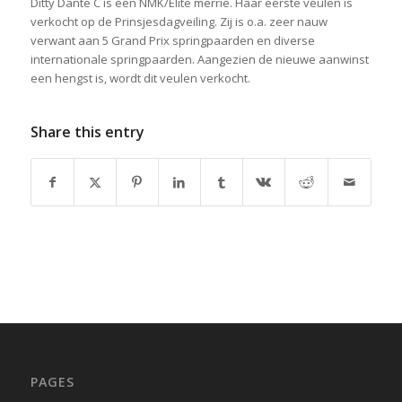
Ditty Dante C is een NMK/Elite merrie. Haar eerste veulen is
verkocht op de Prinsjesdagveiling. Zij is o.a. zeer nauw
verwant aan 5 Grand Prix springpaarden en diverse
internationale springpaarden. Aangezien de nieuwe aanwinst
een hengst is, wordt dit veulen verkocht.
Share this entry
PAGES